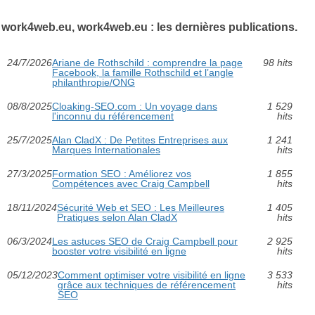
work4web.eu, work4web.eu : les dernières publications.
24/7/2026
Ariane de Rothschild : comprendre la page
98 hits
Facebook, la famille Rothschild et l’angle
philanthropie/ONG
08/8/2025
Cloaking-SEO.com : Un voyage dans
1 529
l'inconnu du référencement
hits
25/7/2025
Alan CladX : De Petites Entreprises aux
1 241
Marques Internationales
hits
27/3/2025
Formation SEO : Améliorez vos
1 855
Compétences avec Craig Campbell
hits
18/11/2024
Sécurité Web et SEO : Les Meilleures
1 405
Pratiques selon Alan CladX
hits
06/3/2024
Les astuces SEO de Craig Campbell pour
2 925
booster votre visibilité en ligne
hits
05/12/2023
Comment optimiser votre visibilité en ligne
3 533
grâce aux techniques de référencement
hits
SEO