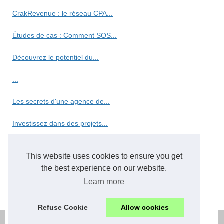
CrakRevenue : le réseau CPA...
Études de cas : Comment SOS...
Découvrez le potentiel du...
...
Les secrets d'une agence de...
Investissez dans des projets...
Optimisez votre temps de...
This website uses cookies to ensure you get
ChatGPT France : l'assistant...
the best experience on our website.
Learn more
Les stratégies gagnantes...
Refuse Cookie
Allow cookies
© 2026
Work4web.eu
Cookies Policy