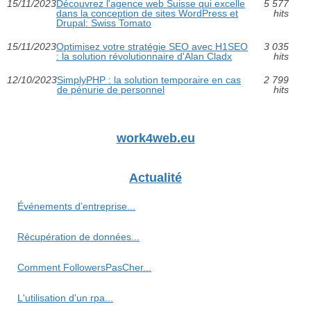
15/11/2023
Découvrez l'agence web Suisse qui excelle
5 577
dans la conception de sites WordPress et
hits
Drupal: Swiss Tomato
15/11/2023
Optimisez votre stratégie SEO avec H1SEO
3 035
: la solution révolutionnaire d'Alan Cladx
hits
12/10/2023
SimplyPHP : la solution temporaire en cas
2 799
de pénurie de personnel
hits
work4web.eu
Actualité
Événements d’entreprise...
Récupération de données...
Comment FollowersPasCher...
L'utilisation d'un rpa...