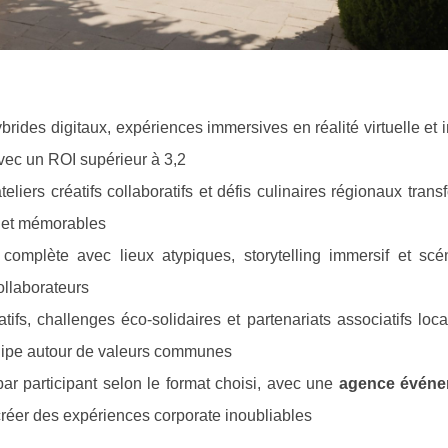
brides digitaux, expériences immersives
en réalité virtuelle et
ec un ROI supérieur à 3,2
iers créatifs collaboratifs et défis culinaires régionaux trans
x et mémorables
complète avec lieux atypiques, storytelling immersif et scén
ollaborateurs
patifs, challenges éco-solidaires et partenariats associatifs loca
uipe autour de valeurs communes
r participant selon le format choisi, avec une
agence événem
créer des expériences corporate inoubliables