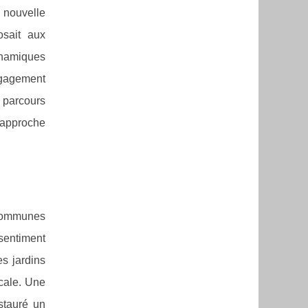
 nouvelle
osait aux
ynamiques
gagement
 parcours
 approche
 communes
sentiment
s jardins
ocale. Une
stauré un