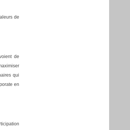
aleurs de
voient de
maximiser
aires qui
rporate en
icipation