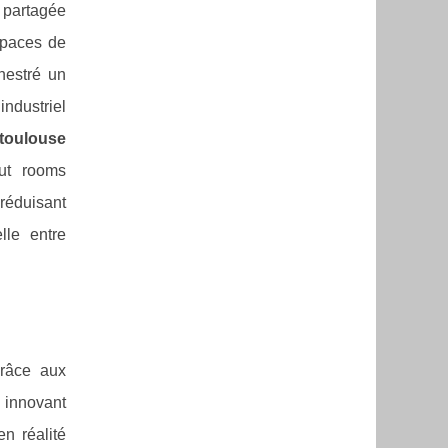
 partagée
spaces de
hestré un
ndustriel
toulouse
out rooms
réduisant
lle entre
grâce aux
 innovant
n réalité