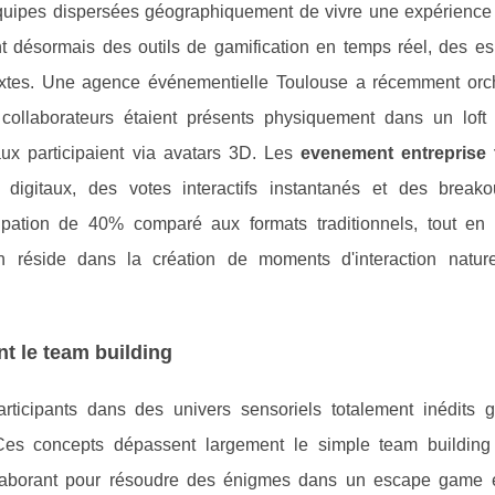
équipes dispersées géographiquement de vivre une expérience
ent désormais des outils de gamification en temps réel, des e
s mixtes. Une agence événementielle Toulouse a récemment orc
collaborateurs étaient présents physiquement dans un loft i
aux participaient via avatars 3D. Les
evenement entreprise 
 digitaux, des votes interactifs instantanés et des break
ipation de 40% comparé aux formats traditionnels, tout en 
on réside dans la création de moments d'interaction nature
t le team building
rticipants dans des univers sensoriels totalement inédits 
. Ces concepts dépassent largement le simple team building
ollaborant pour résoudre des énigmes dans un escape game e