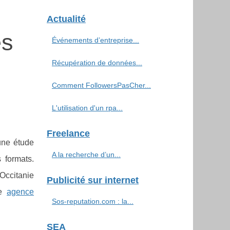
Actualité
es
Événements d’entreprise...
Récupération de données...
Comment FollowersPasCher...
L'utilisation d'un rpa...
Freelance
une étude
A la recherche d’un...
 formats.
Occitanie
Publicité sur internet
ne
agence
Sos-reputation.com : la...
SEA