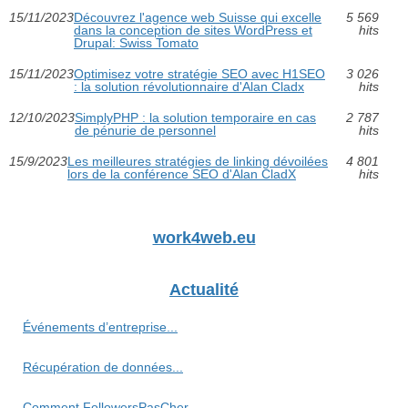
15/11/2023
Découvrez l'agence web Suisse qui excelle
5 569
dans la conception de sites WordPress et
hits
Drupal: Swiss Tomato
15/11/2023
Optimisez votre stratégie SEO avec H1SEO
3 026
: la solution révolutionnaire d'Alan Cladx
hits
12/10/2023
SimplyPHP : la solution temporaire en cas
2 787
de pénurie de personnel
hits
15/9/2023
Les meilleures stratégies de linking dévoilées
4 801
lors de la conférence SEO d'Alan CladX
hits
work4web.eu
Actualité
Événements d’entreprise...
Récupération de données...
Comment FollowersPasCher...