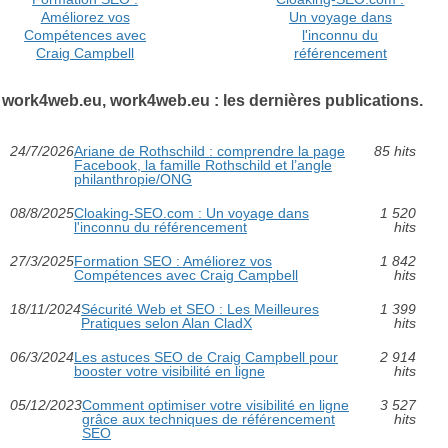
Améliorez vos
Un voyage dans
Compétences avec
l'inconnu du
Craig Campbell
référencement
work4web.eu, work4web.eu : les dernières publications.
24/7/2026
Ariane de Rothschild : comprendre la page
85 hits
Facebook, la famille Rothschild et l’angle
philanthropie/ONG
08/8/2025
Cloaking-SEO.com : Un voyage dans
1 520
l'inconnu du référencement
hits
27/3/2025
Formation SEO : Améliorez vos
1 842
Compétences avec Craig Campbell
hits
18/11/2024
Sécurité Web et SEO : Les Meilleures
1 399
Pratiques selon Alan CladX
hits
06/3/2024
Les astuces SEO de Craig Campbell pour
2 914
booster votre visibilité en ligne
hits
05/12/2023
Comment optimiser votre visibilité en ligne
3 527
grâce aux techniques de référencement
hits
SEO