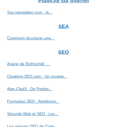
Publicité sur internet
Sos-reputation.com : la...
SEA
Comment structurer une...
SEO
Ariane de Rothschild :...
Cloaking-SEO.com : Un voyage...
Alan CladX : De Petites...
Formation SEO : Améliorez...
Sécurité Web et SEO : Les...
Les astuces SEO de Craig...