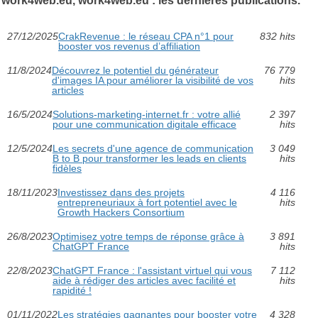
work4web.eu, work4web.eu : les dernières publications.
27/12/2025
CrakRevenue : le réseau CPA n°1 pour
832 hits
booster vos revenus d’affiliation
11/8/2024
Découvrez le potentiel du générateur
76 779
d'images IA pour améliorer la visibilité de vos
hits
articles
16/5/2024
Solutions-marketing-internet.fr : votre allié
2 397
pour une communication digitale efficace
hits
12/5/2024
Les secrets d'une agence de communication
3 049
B to B pour transformer les leads en clients
hits
fidèles
18/11/2023
Investissez dans des projets
4 116
entrepreneuriaux à fort potentiel avec le
hits
Growth Hackers Consortium
26/8/2023
Optimisez votre temps de réponse grâce à
3 891
ChatGPT France
hits
22/8/2023
ChatGPT France : l'assistant virtuel qui vous
7 112
aide à rédiger des articles avec facilité et
hits
rapidité !
01/11/2022
Les stratégies gagnantes pour booster votre
4 328