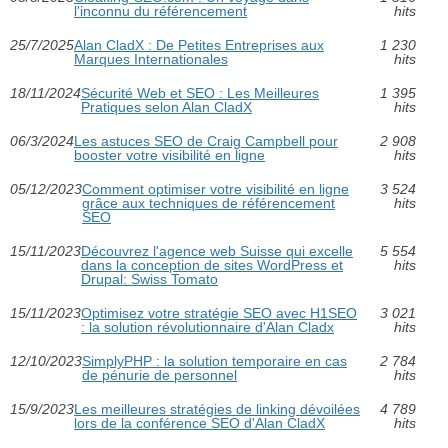
l'inconnu du référencement
hits
25/7/2025
Alan CladX : De Petites Entreprises aux
1 230
Marques Internationales
hits
18/11/2024
Sécurité Web et SEO : Les Meilleures
1 395
Pratiques selon Alan CladX
hits
06/3/2024
Les astuces SEO de Craig Campbell pour
2 908
booster votre visibilité en ligne
hits
05/12/2023
Comment optimiser votre visibilité en ligne
3 524
grâce aux techniques de référencement
hits
SEO
15/11/2023
Découvrez l'agence web Suisse qui excelle
5 554
dans la conception de sites WordPress et
hits
Drupal: Swiss Tomato
15/11/2023
Optimisez votre stratégie SEO avec H1SEO
3 021
: la solution révolutionnaire d'Alan Cladx
hits
12/10/2023
SimplyPHP : la solution temporaire en cas
2 784
de pénurie de personnel
hits
15/9/2023
Les meilleures stratégies de linking dévoilées
4 789
lors de la conférence SEO d'Alan CladX
hits