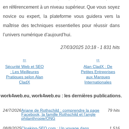
en référencement à un niveau supérieur. Que vous soyez
novice ou expert, la plateforme vous guidera vers la
maîtrise des techniques essentielles pour réussir dans
l'univers numérique d'aujourd'hui.
27/03/2025 10:18 - 1 831 hits
Sécurité Web et SEO
Alan CladX : De
: Les Meilleures
Petites Entreprises
Pratiques selon Alan
aux Marques
CladX
Internationales
work4web.eu, work4web.eu : les dernières publications.
24/7/2026
Ariane de Rothschild : comprendre la page
79 hits
Facebook, la famille Rothschild et l’angle
philanthropie/ONG
08/8/2025
Cloaking-SEO.com : Un voyage dans
1 516