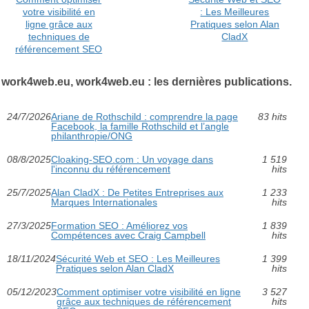
votre visibilité en
: Les Meilleures
ligne grâce aux
Pratiques selon Alan
techniques de
CladX
référencement SEO
work4web.eu, work4web.eu : les dernières publications.
24/7/2026
Ariane de Rothschild : comprendre la page
83 hits
Facebook, la famille Rothschild et l’angle
philanthropie/ONG
08/8/2025
Cloaking-SEO.com : Un voyage dans
1 519
l'inconnu du référencement
hits
25/7/2025
Alan CladX : De Petites Entreprises aux
1 233
Marques Internationales
hits
27/3/2025
Formation SEO : Améliorez vos
1 839
Compétences avec Craig Campbell
hits
18/11/2024
Sécurité Web et SEO : Les Meilleures
1 399
Pratiques selon Alan CladX
hits
05/12/2023
Comment optimiser votre visibilité en ligne
3 527
grâce aux techniques de référencement
hits