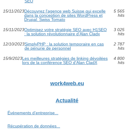
SEO
15/11/2023
Découvrez l'agence web Suisse qui excelle
5 565
dans la conception de sites WordPress et
hits
Drupal: Swiss Tomato
15/11/2023
Optimisez votre stratégie SEO avec H1SEO
3 025
: la solution révolutionnaire d'Alan Cladx
hits
12/10/2023
SimplyPHP : la solution temporaire en cas
2 787
de pénurie de personnel
hits
15/9/2023
Les meilleures stratégies de linking dévoilées
4 800
lors de la conférence SEO d'Alan CladX
hits
work4web.eu
Actualité
Événements d’entreprise...
Récupération de données...